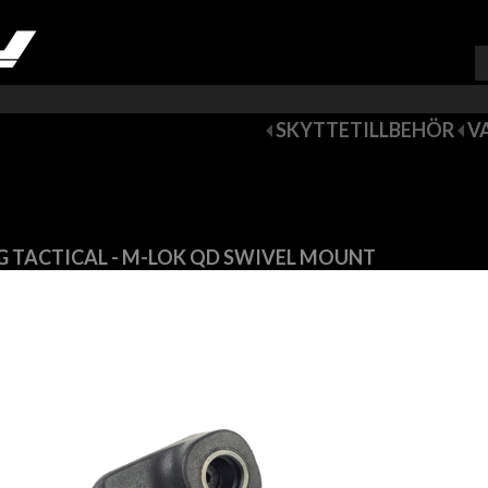
VARUKORG (
0
)
SKYTTETILLBEHÖR
V
G TACTICAL - M-LOK QD SWIVEL MOUNT