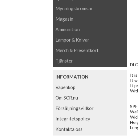
Mynningsbromsar
Magasin
Ammunition
Lampor & Knivar
Merch & Presentkort
Tjänster
DLG
It i
INFORMATION
It w
It p
Vapenköp
With
Om SCR.nu
SPE
Försäljningsvillkor
Weig
Wid
Integritetspolicy
Hei
Len
Kontakta oss