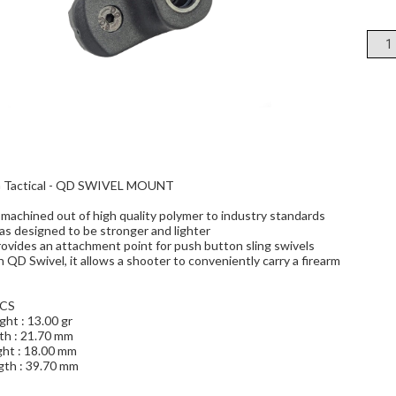
 Tactical - QD SWIVEL MOUNT
s machined out of high quality polymer to industry standards
as designed to be stronger and lighter
rovides an attachment point for push button sling swivels
 QD Swivel, it allows a shooter to conveniently carry a firearm
CS
ht : 13.00 gr
th : 21.70 mm
ght : 18.00 mm
gth : 39.70 mm