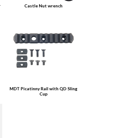
r
Castle Nut wrench
MDT Picatinny Rail with QD Sling
Cup