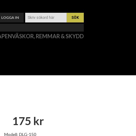
LOGGA IN
APENVÄSKOR, REMMAR & SKYDD
175 kr
Modell: DLG-150