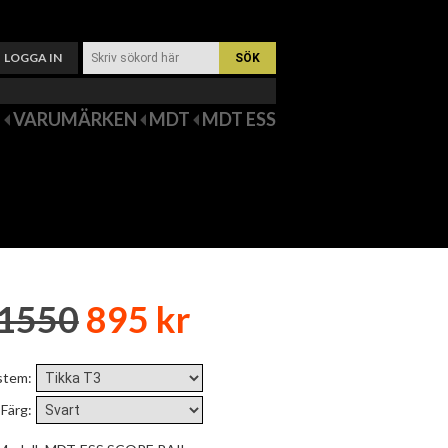
LOGGA IN
VARUMÄRKEN
MDT
MDT ESS
1550
895 kr
stem
:
Färg
: