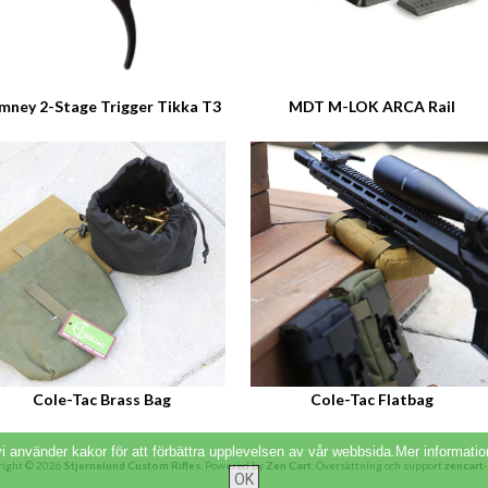
mney 2-Stage Trigger Tikka T3
MDT M-LOK ARCA Rail
Cole-Tac Brass Bag
Cole-Tac Flatbag
vi använder kakor för att förbättra upplevelsen av vår webbsida.Mer informati
right © 2026
Stjernelund Custom Rifles
. Powered by
Zen Cart
. Översättning och support
zencart-