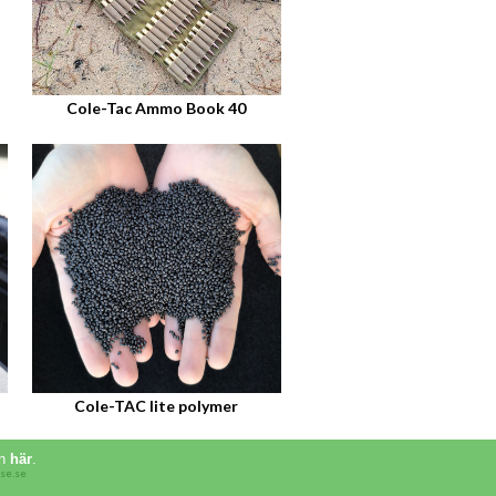
Cole-Tac Ammo Book 40
Cole-TAC lite polymer
on
här
.
se.se