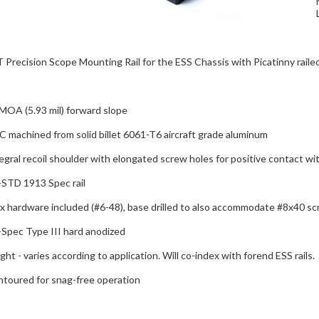
Precision Scope Mounting Rail for the ESS Chassis with Picatinny raile
MOA (5.93 mil) forward slope
 machined from solid billet 6061-T6 aircraft grade aluminum
egral recoil shoulder with elongated screw holes for positive contact wit
-STD 1913 Spec rail
x hardware included (#6-48), base drilled to also accommodate #8x40 sc
-Spec Type III hard anodized
ght - varies according to application. Will co-index with forend ESS rails.
ntoured for snag-free operation