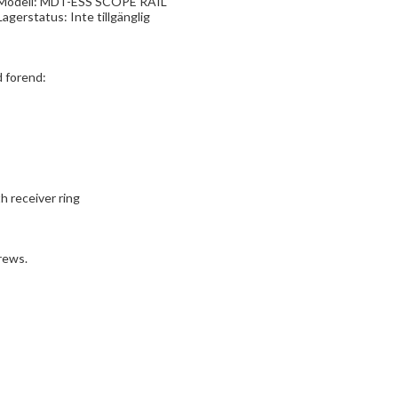
Modell: MDT-ESS SCOPE RAIL
Lagerstatus:
Inte tillgänglig
d forend:
h receiver ring
rews.