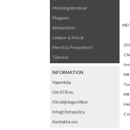
Mynningsbromsar
Magasin
MDT 
Ammunition
Lampor & Knivar
-20 
Merch & Presentkort
-CNC
Tjänster
-Int
INFORMATION
-Mil
Vapenköp
-Tor
Om SCR.nu
-Mil
Försäljningsvillkor
-Hei
Integritetspolicy
-Co
Kontakta oss