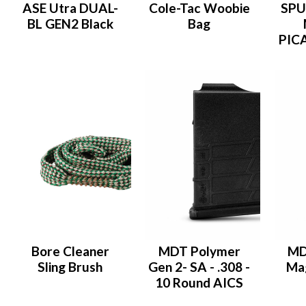
ASE Utra DUAL-
Cole-Tac Woobie
SPU
BL GEN2 Black
Bag
PIC
Bore Cleaner
MDT Polymer
MD
Sling Brush
Gen 2- SA - .308 -
Mag
10 Round AICS