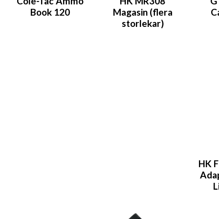
Cole-Tac Ammo
HK MR308
G
Book 120
Magasin (flera
C
storlekar)
HK F
Adap
L