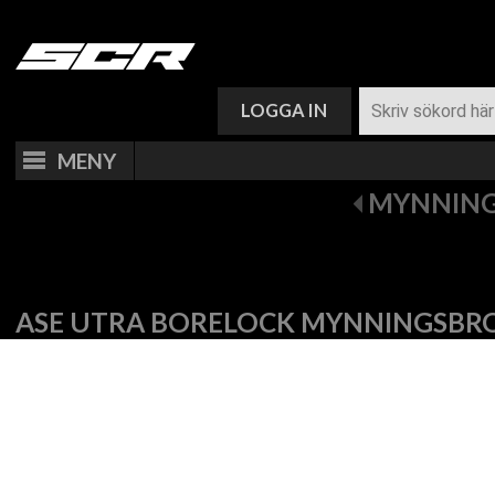
VARUKORG (
0
)
LOGGA IN
MENY
MYNNIN
ASE UTRA BORELOCK MYNNINGSBR