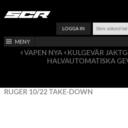
VARUKORG (
0
)
LOGGA IN
MENY
VAPEN NYA
KULGEVÄR JAKT
HALVAUTOMATISKA GEV
RUGER 10/22 TAKE-DOWN