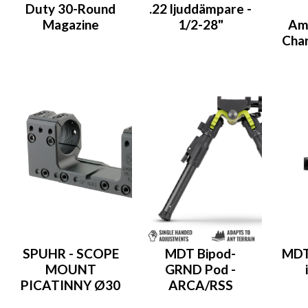
Duty 30-Round
.22 ljuddämpare -
Magazine
1/2-28"
Am
Char
SPUHR - SCOPE
MDT Bipod-
MDT
MOUNT
GRND Pod -
PICATINNY Ø30
ARCA/RSS