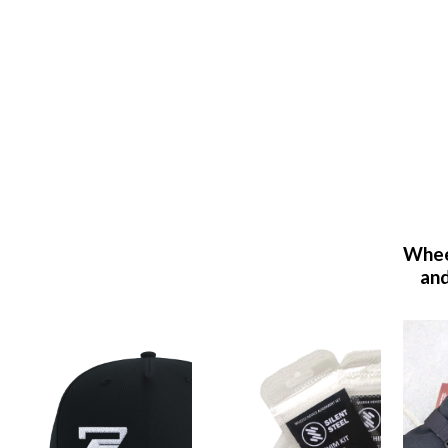
Whee
and