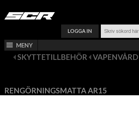
VARUKORG (
0
)
LOGGA IN
MENY
SKYTTETILLBEHÖR
VAPENVÅRD
RENGÖRNINGSMATTA AR15