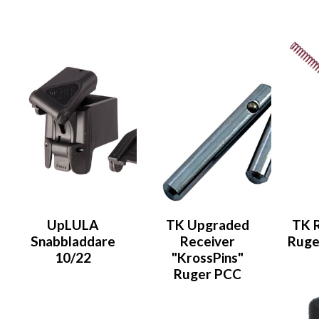
UpLULA
TK Upgraded
TK R
Snabbladdare
Receiver
Ruge
10/22
"KrossPins"
Ruger PCC