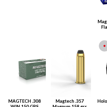
Mag
Fl
MAGTECH .308
Magtech .357
Hol
WIN 150 GRS
Magnum 158 grs