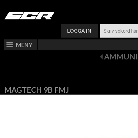
VARUKORG (
0
)
LOGGA IN
MENY
AMMUNI
MAGTECH 9B FMJ