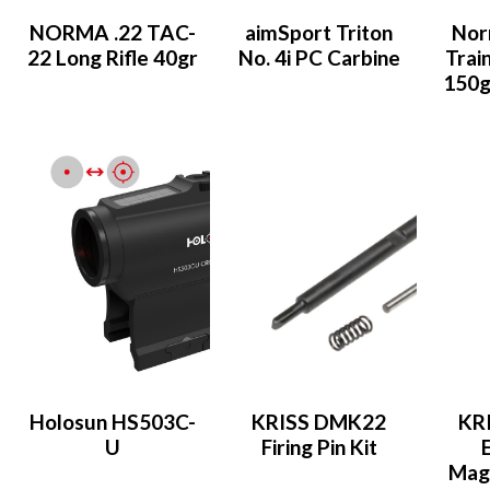
NORMA .22 TAC-
aimSport Triton
Nor
22 Long Rifle 40gr
No. 4i PC Carbine
Trai
150g
Holosun HS503C-
KRISS DMK22
KR
U
Firing Pin Kit
Maga