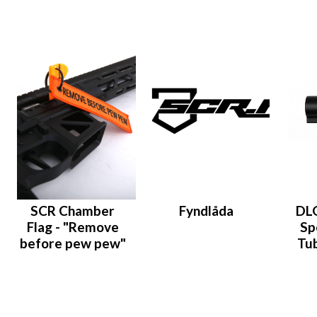
SCR Chamber
Fyndlåda
DLG
Flag - "Remove
Sp
before pew pew"
Tub