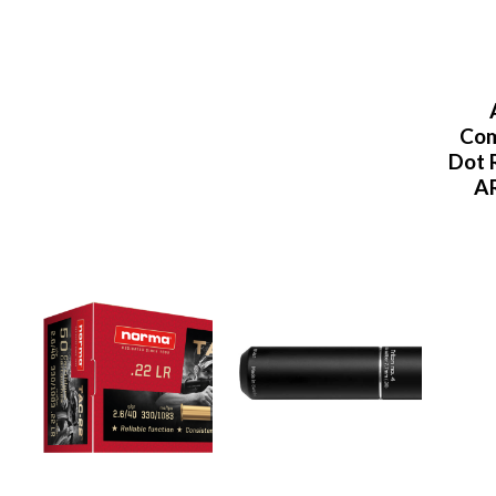
Co
Dot R
A