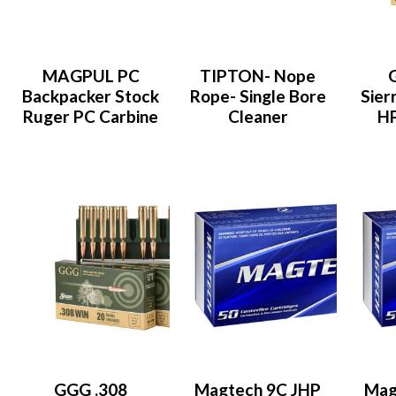
MAGPUL PC
TIPTON- Nope
Backpacker Stock
Rope- Single Bore
Sier
Ruger PC Carbine
Cleaner
H
GGG .308
Magtech 9C JHP
Mag