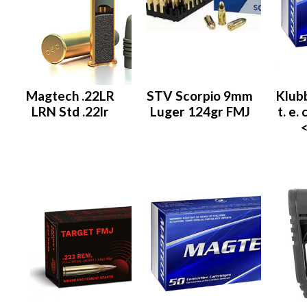
Magtech .22LR
STV Scorpio 9mm
Klubb
LRN Std .22lr
Luger 124gr FMJ
t. e. 