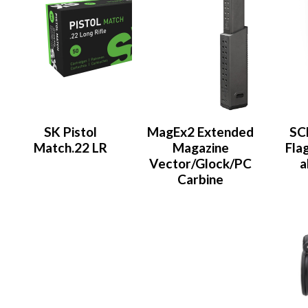
SK Pistol
MagEx2 Extended
SC
Match.22 LR
Magazine
Flag
Vector/Glock/PC
a
Carbine