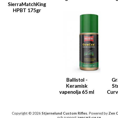
SierraMatchKing
HPBT 175gr
Ballistol -
Gr
Keramisk
St
vapenolja 65 ml
Curv
Copyright © 2026
Stjernelund Custom Rifles
. Powered by
Zen 
och support
zencart-se.se