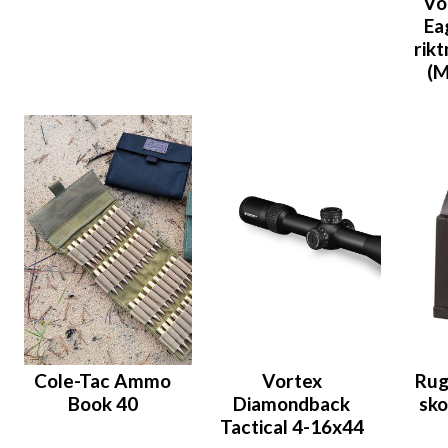
Vo
Ea
rik
(M
Cole-Tac Ammo
Vortex
Rug
Book 40
Diamondback
sko
Tactical 4-16x44