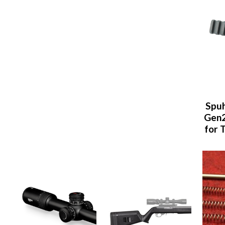
Spuh
Gen2
for 