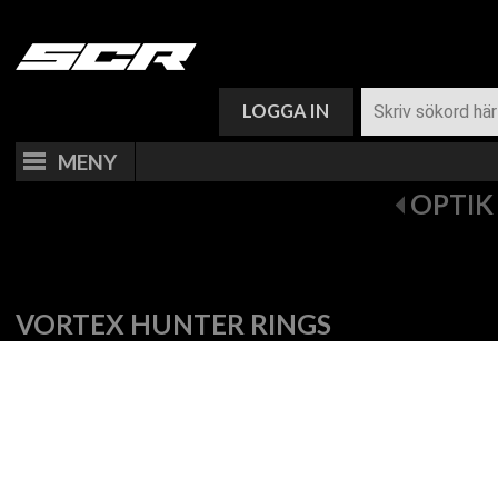
VARUKORG (
0
)
LOGGA IN
MENY
OPTIK
VORTEX HUNTER RINGS