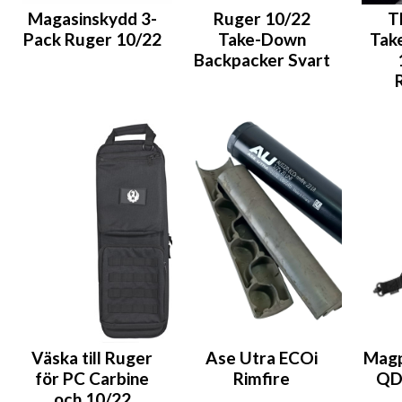
Magasinskydd 3-
Ruger 10/22
T
Pack Ruger 10/22
Take-Down
Tak
Backpacker Svart
Väska till Ruger
Ase Utra ECOi
Magp
för PC Carbine
Rimfire
QD 
och 10/22