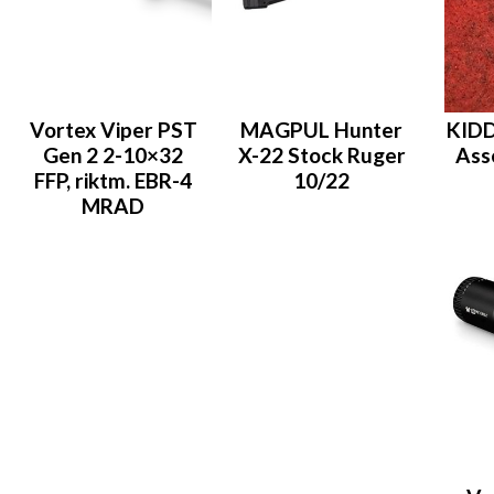
Vortex Viper PST
MAGPUL Hunter
KIDD
Gen 2 2-10×32
X-22 Stock Ruger
Ass
FFP, riktm. EBR-4
10/22
MRAD