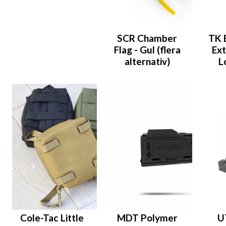
SCR Chamber
TK 
Flag - Gul (flera
Ext
alternativ)
L
Cole-Tac Little
MDT Polymer
U