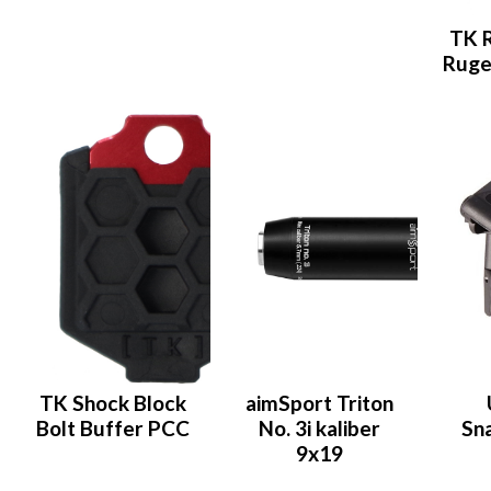
TK R
Ruge
TK Shock Block
aimSport Triton
Bolt Buffer PCC
No. 3i kaliber
Sn
9x19