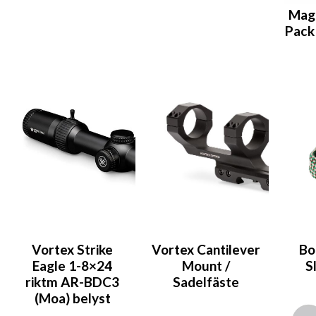
Maga
Pack
Vortex Strike
Vortex Cantilever
Bo
Eagle 1-8×24
Mount /
S
riktm AR-BDC3
Sadelfäste
(Moa) belyst