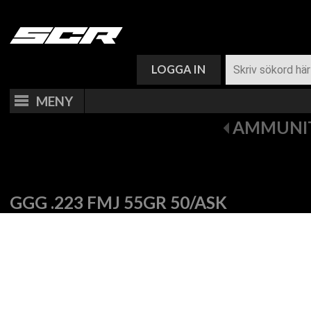
VARUKORG (
0
)
LOGGA IN
MENY
AMMUNI
GGG .223 FMJ 55GR 50/ASK