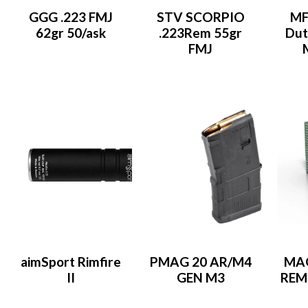
GGG .223 FMJ
STV SCORPIO
MF
62gr 50/ask
.223Rem 55gr
Dut
FMJ
aimSport Rimfire
PMAG 20 AR/M4
MAG
II
GEN M3
REM