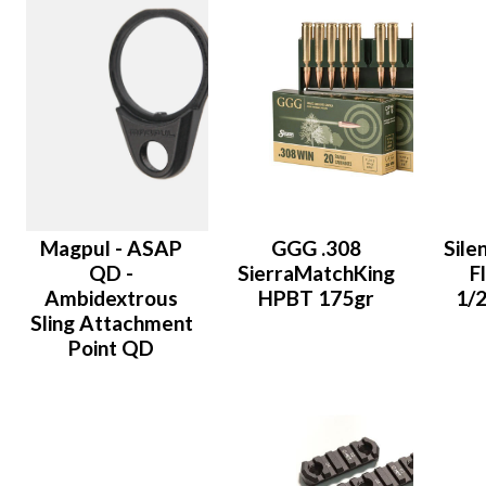
Magpul - ASAP
GGG .308
Sile
QD -
SierraMatchKing
F
Ambidextrous
HPBT 175gr
1/2
Sling Attachment
Point QD