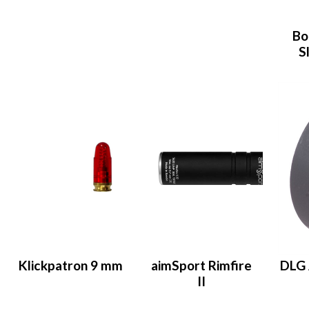
Bo
S
Klickpatron 9 mm
aimSport Rimfire
DLG 
II