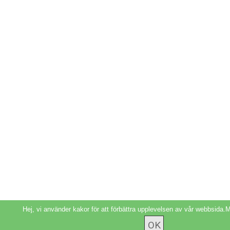
Hej, vi använder kakor för att förbättra upplevelsen av vår webbsida.