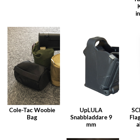
K
i
Cole-Tac Woobie
UpLULA
SC
Bag
Snabbladdare 9
Flag
mm
a