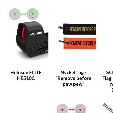
Holosun ELITE
Nyckelring -
SC
HE510C
"Remove before
Flag 
pew pew"
n