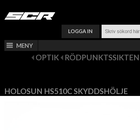
VARUKORG (
0
)
LOGGA IN
MENY
OPTIK
RÖDPUNKTSSIKTEN
HOLOSUN HS510C SKYDDSHÖLJE