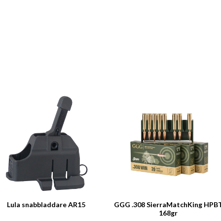
Lula snabbladdare AR15
GGG .308 SierraMatchKing HPB
168gr