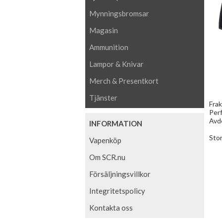
Mynningsbromsar
Magasin
Ammunition
Lampor & Knivar
Merch & Presentkort
Tjänster
Frak
Perf
Avde
INFORMATION
Stor
Vapenköp
Om SCR.nu
Försäljningsvillkor
Integritetspolicy
Kontakta oss