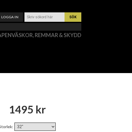
LOGGA IN
APENVÄSKOR, REMMAR & SKYDD
1495 kr
Storlek
: