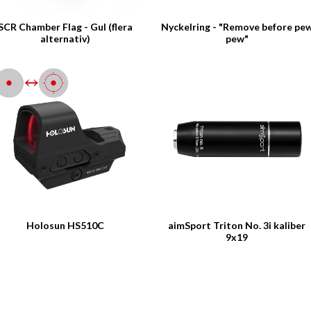
SCR Chamber Flag - Gul (flera
Nyckelring - "Remove before pe
alternativ)
pew"
Holosun HS510C
aimSport Triton No. 3i kaliber
9x19