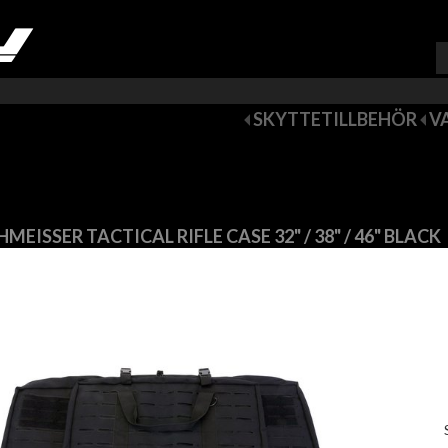
VARUKORG (
0
)
SKYTTETILLBEHÖR
V
HMEISSER TACTICAL RIFLE CASE 32" / 38" / 46" BLACK