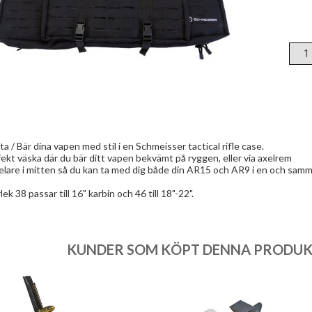
ta / Bär dina vapen med stil i en Schmeisser tactical rifle case.
ekt väska där du bär ditt vapen bekvämt på ryggen, eller via axelrem
lare i mitten så du kan ta med dig både din AR15 och AR9 i en och samm
lek 38 passar till 16" karbin och 46 till 18"-22".
KUNDER SOM KÖPT DENNA PRODUKT